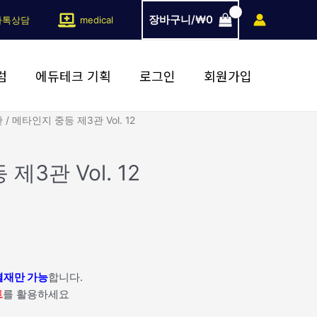
장바구니/
₩
0
카톡상담
medical
럼
에듀테크 기획
로그인
회원가입
관
/ 메타인지 중등 제3관 Vol. 12
제3관 Vol. 12
결재만 가능
합니다.
트
를 활용하세요