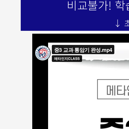
비교불가! 학
↓ 