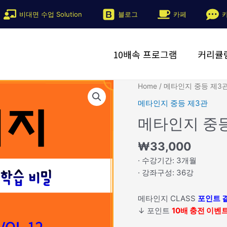
비대면 수업 Solution
블로그
카페
10배속 프로그램
커리큘
메
Home
/
메타인지 중등 제3
타
메타인지 중등 제3관
인
메타인지 중등 
지
중
₩
33,000
등
제
· 수강기간: 3개월
3
· 강좌구성: 36강
관
Vol.
메타인지 CLASS
포인트 
12
↓ 포인트
10배 충전 이벤
quantity