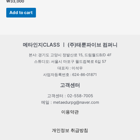
Rated
₩
33,000
0
out
of
Add to cart
5
메타인지CLASS ㅣ (주)태룬파이브 컴퍼니
본사: 경기도 고양시 정발산로 15, 드림월드B/D 4F
스튜디오: 서울시 마포구 월드컵북로 6길 57
대표자 : 이석우
사업자등록번호 : 624-86-01871
고객센터
고객센터 : 02-558-7005
메일 : metaedurpg@naver.com
이용약관
개인정보 취급방침