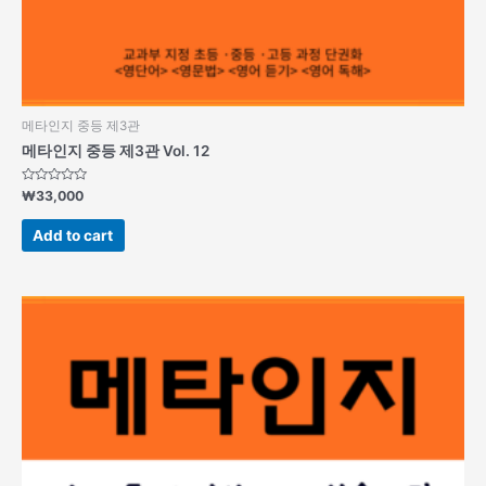
메타인지 중등 제3관
메타인지 중등 제3관 Vol. 12
Rated
₩
33,000
0
out
of
Add to cart
5