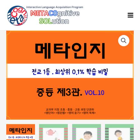
콘
Mai
텐
Men
츠
로
건
메
너
타
뛰
인
기
지
중
등
제
3
관
Vol.
10
quantity