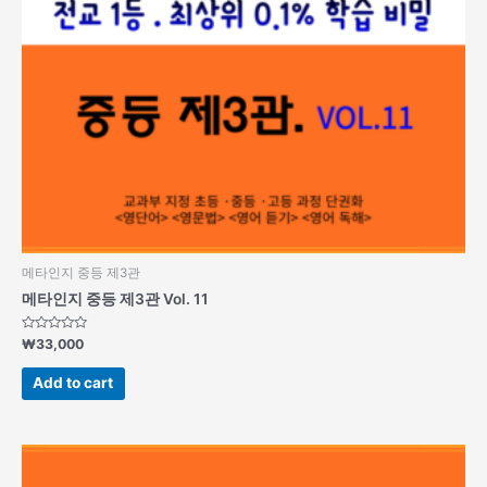
메타인지 중등 제3관
메타인지 중등 제3관 Vol. 11
Rated
₩
33,000
0
out
of
Add to cart
5