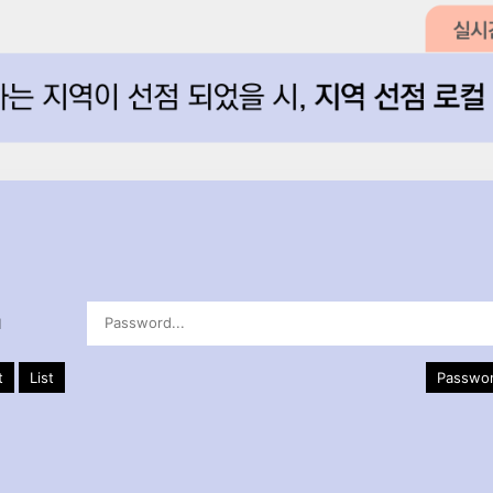
d
t
List
Passwor