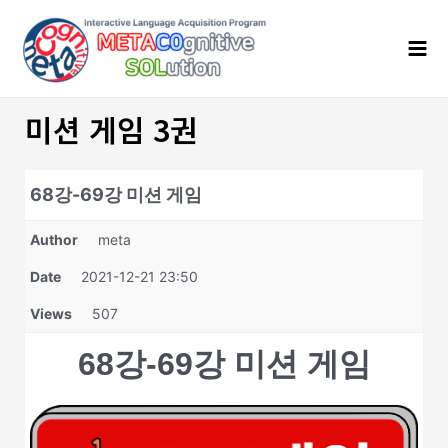
콘
Mai
텐
Men
츠
로
건
너
미션 게임 3권
뛰
기
68강-69강 미션 게임
Author
meta
Date
2021-12-21 23:50
Views
507
68강-69강 미션 게임