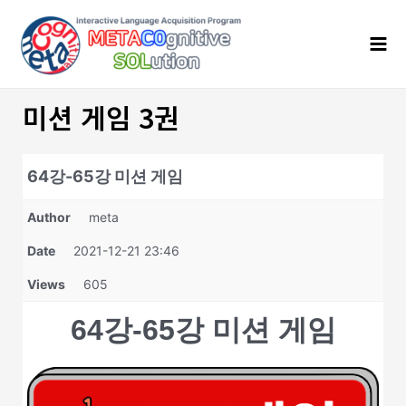
콘
Mai
텐
Men
츠
로
건
너
미션 게임 3권
뛰
기
64강-65강 미션 게임
Author
meta
Date
2021-12-21 23:46
Views
605
64강-65강 미션 게임