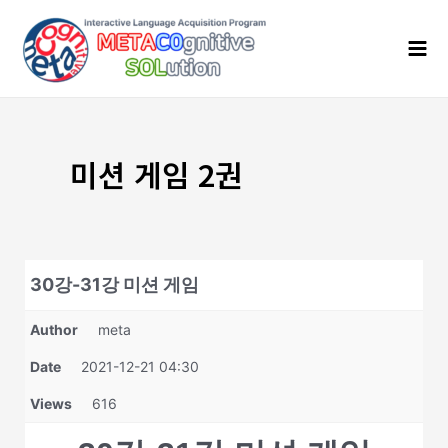
콘
Mai
텐
Men
츠
로
건
너
뛰
기
미션 게임 2권
30강-31강 미션 게임
Author
meta
Date
2021-12-21 04:30
Views
616