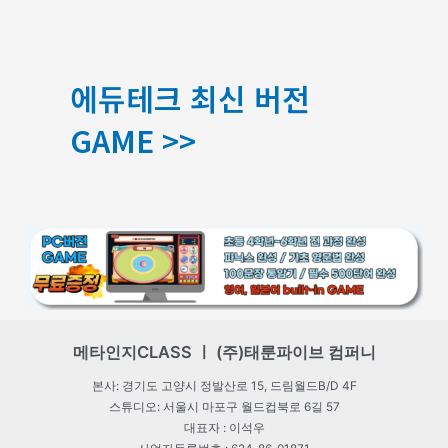
에듀테크 최신 버전
GAME >>
메타인지CLASS ㅣ (주)태룬파이브 컴퍼니
본사: 경기도 고양시 정발산로 15, 드림월드B/D 4F
스튜디오: 서울시 마포구 월드컵북로 6길 57
대표자 : 이석우