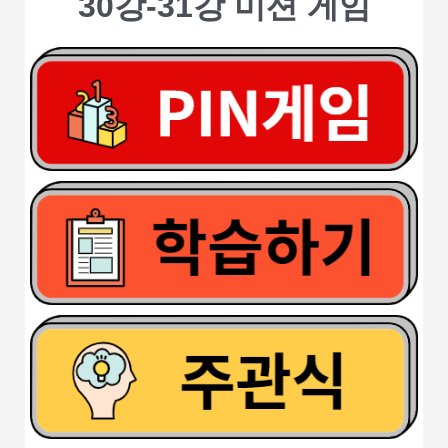
30강-31강 미션 게임