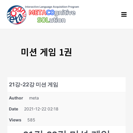
콘
Mai
텐
Men
츠
로
건
너
뛰
기
미션 게임 1권
21강-22강 미션 게임
Author
meta
Date
2021-12-22 02:18
Views
585