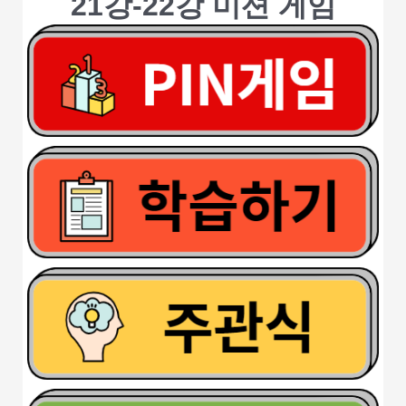
21강-22강 미션 게임