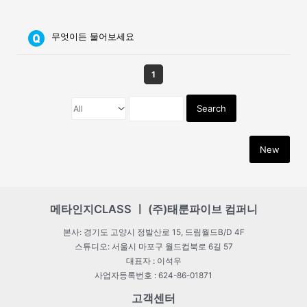
무엇이든 물어보세요
1
Search
New
메타인지CLASS ㅣ (주)태룬파이브 컴퍼니
본사: 경기도 고양시 정발산로 15, 드림월드B/D 4F
스튜디오: 서울시 마포구 월드컵북로 6길 57
대표자 : 이석우
사업자등록번호 : 624-86-01871
고객센터