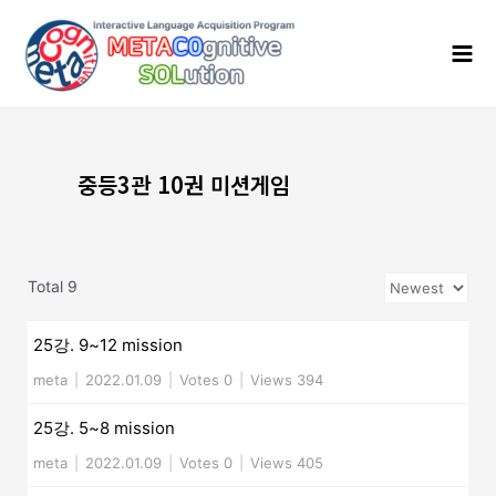
콘
Mai
텐
Men
츠
로
건
너
뛰
기
중등3관 10권 미션게임
Total 9
25강. 9~12 mission
meta
|
2022.01.09
|
Votes 0
|
Views 394
25강. 5~8 mission
meta
|
2022.01.09
|
Votes 0
|
Views 405