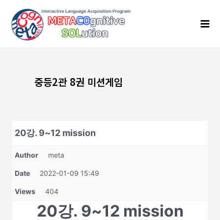
콘
Mai
텐
Men
츠
로
건
너
뛰
기
중등2관 8권 미션게임
20강. 9~12 mission
Author
meta
Date
2022-01-09 15:49
Views
404
20강. 9~12 mission