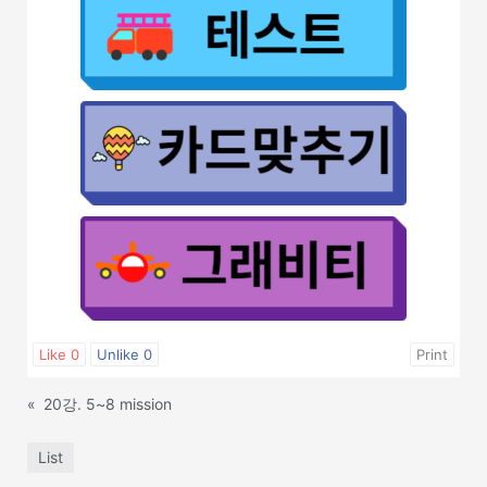
Like
0
Unlike
0
Print
«
20강. 5~8 mission
List