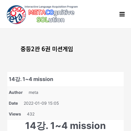
콘
Mai
텐
Men
츠
로
건
너
뛰
기
중등2관 6권 미션게임
14강. 1~4 mission
Author
meta
Date
2022-01-09 15:05
Views
432
14강. 1~4 mission