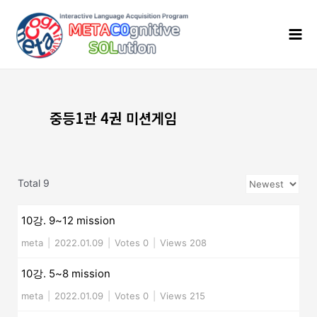
콘
Mai
텐
Men
츠
로
건
너
뛰
기
중등1관 4권 미션게임
Total 9
10강. 9~12 mission
meta
|
2022.01.09
|
Votes 0
|
Views 208
10강. 5~8 mission
meta
|
2022.01.09
|
Votes 0
|
Views 215