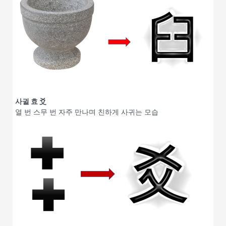
사귈 효 爻
열 번 스무 번 자주 만나며 친하게 사귀는 모습