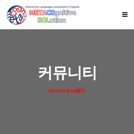
콘
Mai
텐
Men
츠
로
건
너
뛰
기
커뮤니티
메타인지 한자(漢字)